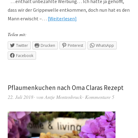
…enthält unbezahlte Werbung… Ich hatte ja gehofft,
dass wir der Grippewelle entkommen, doch nun hat es den
Mann erwischt –…
Weiterlesen
Teilen mit:
Twitter
Drucken
Pinterest
WhatsApp
Facebook
Pflaumenkuchen nach Oma Claras Rezept
22. Juli 2018
von
Antje Montenbruck
Kommentare 5