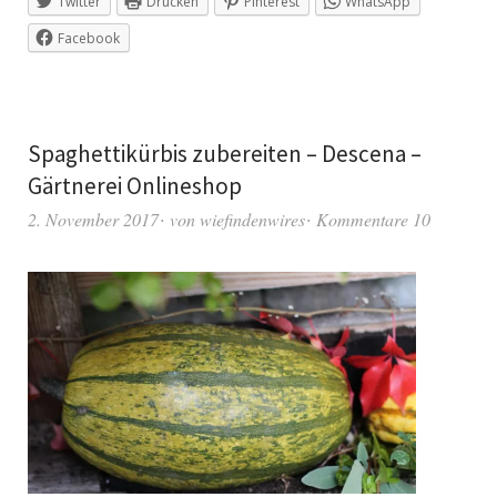
Twitter
Drucken
Pinterest
WhatsApp
Facebook
Spaghettikürbis zubereiten – Descena –
Gärtnerei Onlineshop
2. November 2017
von
wiefindenwires
Kommentare 10