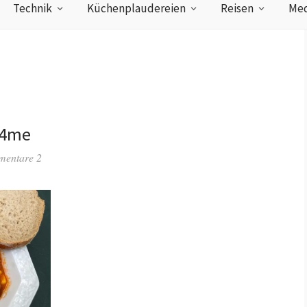
Technik
Küchenplaudereien
Reisen
Med
 4me
entare 2