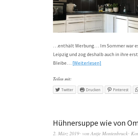
…enthält Werbung… Im Sommer war es so
Leipzig und zog deshalb auch in ihre er
Bleibe…
Weiterlesen
Teilen mit:
Twitter
Drucken
Pinterest
Hühnersuppe wie von Om
2. März 2019
von
Antje Montenbruck
Ko