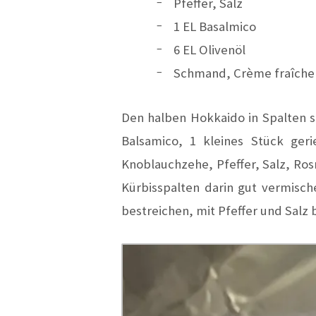
Pfeffer, Salz
1 EL Basalmico
6 EL Olivenöl
Schmand, Crème fraîche 
Den halben Hokkaido in Spalten s
Balsamico, 1 kleines Stück ger
Knoblauchzehe, Pfeffer, Salz, Ro
Kürbisspalten darin gut vermisch
bestreichen, mit Pfeffer und Salz 