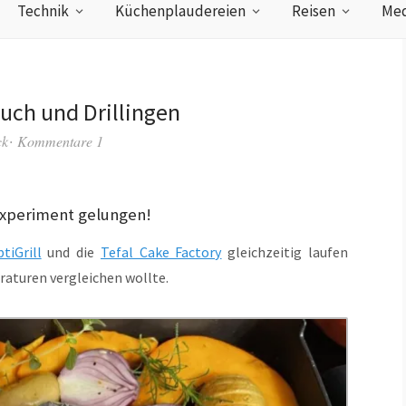
Technik
Küchenplaudereien
Reisen
Med
uch und Drillingen
ck
Kommentare 1
xperiment gelungen!
tiGrill
und die
Tefal Cake Factory
gleichzeitig laufen
raturen vergleichen wollte.