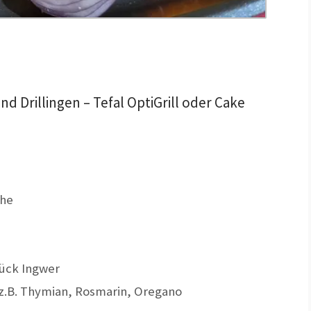
d Drillingen – Tefal OptiGrill oder Cake
ehe
ück Ingwer
 z.B. Thymian, Rosmarin, Oregano