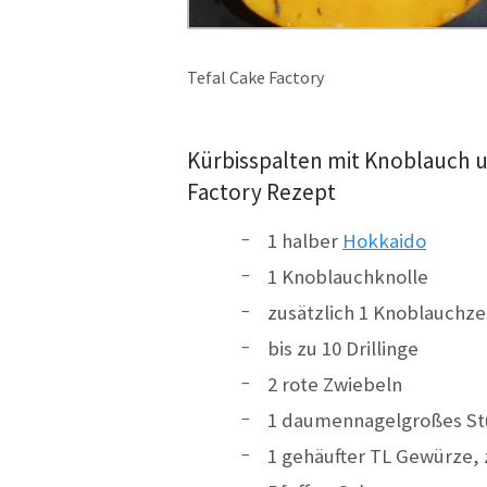
Tefal Cake Factory
Kürbisspalten mit Knoblauch un
Factory Rezept
1 halber
Hokkaido
1 Knoblauchknolle
zusätzlich 1 Knoblauchz
bis zu 10 Drillinge
2 rote Zwiebeln
1 daumennagelgroßes St
1 gehäufter TL Gewürze,