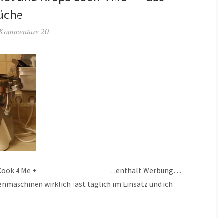
Küche
Kommentare 20
nd Krups Cook 4 Me + …enthält Werbung…
henmaschinen wirklich fast täglich im Einsatz und ich