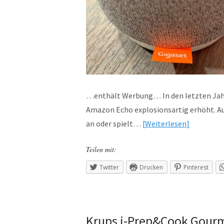
…enthält Werbung… In den letzten Jahre
Amazon Echo explosionsartig erhöht. Auc
an oder spielt…
Weiterlesen
Teilen mit:
Twitter
Drucken
Pinterest
Krups i-Prep&Cook Gourm