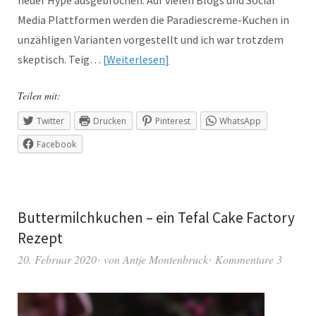
neuer Hype ausgebrochen. Auf vielen Blogs und Social
Media Plattformen werden die Paradiescreme-Kuchen in
unzähligen Varianten vorgestellt und ich war trotzdem
skeptisch. Teig…
Weiterlesen
Teilen mit:
Twitter
Drucken
Pinterest
WhatsApp
Facebook
Buttermilchkuchen – ein Tefal Cake Factory
Rezept
20. Februar 2020
von
Antje Montenbruck
Kommentare 3