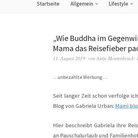
Startseite
Allgemein
Lifestyle
„Wie Buddha im Gegenwin
Mama das Reisefieber pac
11. August 2019
von
Antje Montenbruck
…unbezahlte Werbung…
Seit langer Zeit schon verfolge 
Blog von Gabriela Urban:
Mami blo
Hier beschreibt Gabriela ihre Rei
an Pauschalurlaub und Familienhote