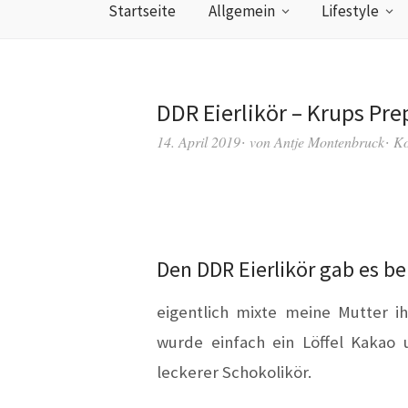
Startseite
Allgemein
Lifestyle
DDR Eierlikör – Krups Pre
14. April 2019
von
Antje Montenbruck
Ko
Den DDR Eierlikör gab es bei
eigentlich mixte meine Mutter ih
wurde einfach ein Löffel Kakao
leckerer Schokolikör.