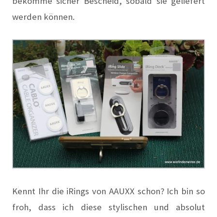
bekomme sicher Bescheid, sob
a
ld sie geliefert
werden können.
Kennt Ihr die iRings von
AA
UXX schon? Ich bin so
froh, d
a
ss ich diese stylischen und
a
bsolut