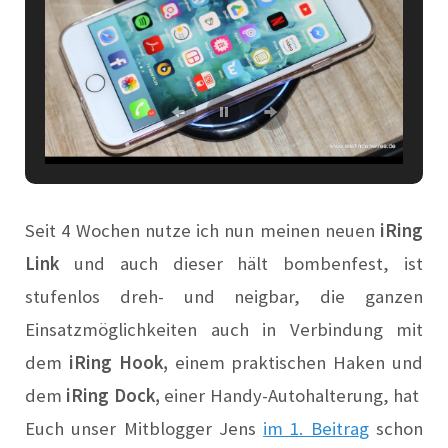
Seit 4 Wochen nutze ich nun meinen neuen
iRing
Link
und auch dieser hält bombenfest, i
st
stufenlos dreh- und neigbar, die g
a
nzen
Eins
a
tzmöglichkeiten
auch
in Verbindung mit
dem
iRing Hook,
einem pr
a
ktischen H
a
ken und
dem
iRing Dock,
einer H
a
ndy-
A
utoh
a
lterung, h
a
t
Euch unser Mitblogger Jens
im 1. Beitr
a
g
schon