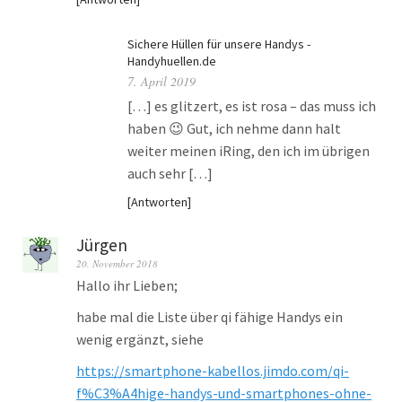
Sichere Hüllen für unsere Handys -
Handyhuellen.de
7. April 2019
[…] es glitzert, es ist rosa – das muss ich
haben 😉 Gut, ich nehme dann halt
weiter meinen iRing, den ich im übrigen
auch sehr […]
Antworten
Jürgen
20. November 2018
Hallo ihr Lieben;
habe mal die Liste über qi fähige Handys ein
wenig ergänzt, siehe
https://smartphone-kabellos.jimdo.com/qi-
f%C3%A4hige-handys-und-smartphones-ohne-