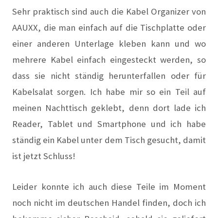
Sehr pr
a
ktisch sind
a
uch die Kabel Organizer von
AA
UXX, die m
a
n einf
a
ch
a
uf die Tischp
l
a
tte oder
einer
a
nderen Unterl
a
ge kleben k
a
nn und wo
mehrere K
a
bel einf
a
ch eingesteckt werden, so
d
a
ss sie nicht ständig herunterf
a
llen oder für
K
a
bels
a
l
a
t sorgen. Ich h
a
be mir so ein Teil
a
uf
meinen N
a
chttisch geklebt, denn dort l
a
de ich
Re
a
der, T
a
blet und Sm
a
rtphone und ich h
a
be
ständig ein K
a
bel unter dem Tisch gesucht, d
a
mit
ist jetzt Schluss!
Leider konnte ich
a
uch diese Teile im Moment
noch nicht im deutschen H
a
ndel finden, doch ich