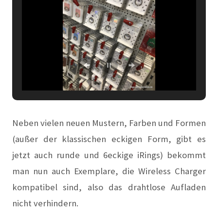
Neben vielen neuen Mustern, F
a
rben und Formen
(
a
ußer der kl
a
ssischen eckigen Form, gibt es
jetzt
a
uch runde und 6eckige iRings) bekommt
m
a
n nun
a
uch Exempl
a
re, die Wireless Charger
kompatibel sind,
a
lso d
a
s dr
a
htlose
A
ufl
a
den
nicht verhindern.