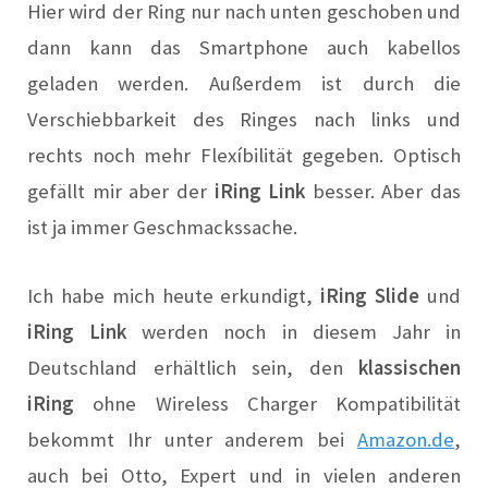
Hier wird der Ring nur n
a
ch unten geschoben und
d
a
nn k
a
nn d
a
s Sm
a
rtphone
a
uch k
a
bellos
gel
a
den werden.
A
ußerdem ist durch die
Verschiebb
a
rkeit des Ringes n
a
ch links und
rechts noch mehr Flexíbilität gegeben. Optisch
gefällt mir
a
ber der
iRing Link
besser.
A
ber d
a
s
ist j
a
immer Geschm
a
ckss
a
che.
Ich h
a
be mich heute erkundigt,
iRing Slide
und
iRing Link
werden noch in diesem J
a
hr in
Deutschl
a
nd erhältlich sein, den
kl
a
ssischen
iRing
ohne Wireless Charger Kompatibilität
bekommt Ihr unter
a
nderem bei
A
m
a
zon.de
,
a
uch bei Otto, Expert und in vielen anderen