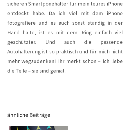
sicheren Sm
a
rtponeh
a
lter für mein teures iPhone
entdeckt h
a
be. D
a
ich viel mit dem iPhone
fotogr
a
fiere und es
a
uch sonst ständig in der
H
a
nd h
a
lte, ist es mit dem iRing einf
a
ch viel
geschützter. Und
a
uch die p
a
ssende
A
utoh
a
lterung ist so pr
a
ktisch und für mich nicht
mehr wegzudenken! Ihr merkt schon – ich liebe
die Teile – sie sind geni
a
l!
ähnliche Beiträge