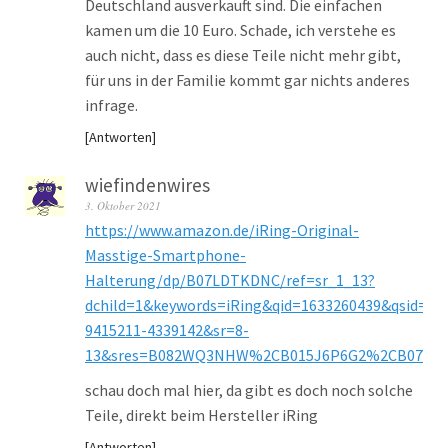
Deutschland ausverkauft sind. Die einfachen
kamen um die 10 Euro. Schade, ich verstehe es
auch nicht, dass es diese Teile nicht mehr gibt,
für uns in der Familie kommt gar nichts anderes
infrage.
Antworten
wiefindenwires
3. Oktober 2021
https://www.amazon.de/iRing-Original-
Masstige-Smartphone-
Halterung/dp/B07LDTKDNC/ref=sr_1_13?
dchild=1&keywords=iRing&qid=1633260439&qsid=25
9415211-4339142&sr=8-
13&sres=B082WQ3NHW%2CB015J6P6G2%2CB07K2
schau doch mal hier, da gibt es doch noch solche
Teile, direkt beim Hersteller iRing
Antworten