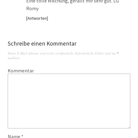
Eine tolle Mischung, gefällt mir sehr gut. LG
Romy
Antworten
Schreibe einen Kommentar
Deine E-Mail-Adresse wird nicht veröffentlicht.
Erforderliche Felder sind mit
*
markiert
Kommentar
Name
*