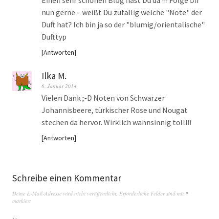
Einen sehr schönen Blog hast Du da !!! Folge Dir
nun gerne – weißt Du zufällig welche "Note" der
Duft hat? Ich bin ja so der "blumig/orientalische"
Dufttyp
Antworten
Ilka M.
6. Januar 2014
Vielen Dank ;-D Noten von Schwarzer
Johannisbeere, türkischer Rose und Nougat
stechen da hervor. Wirklich wahnsinnig toll!!!
Antworten
Schreibe einen Kommentar
Deine E-Mail-Adresse wird nicht veröffentlicht.
Erforderliche Felder sind mit
*
markiert